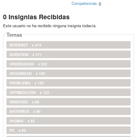
Competencias
0
0 Insignias Recibidas
Este usuario no ha recibido ninguna insignia todavía.
Temas
INTERNET
x 414
QUESTION
x 371
ORDENADOR
x 252
SEGURIDAD
x 190
PROBLEMA
x 182
OPTIMIZACIÓN
x 122
WINDOWS
x 88
ANTIVIRUS
x 86
PAGINA
x 85
PC
x 82