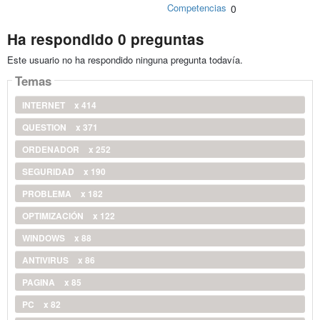
Competencias
0
Ha respondido 0 preguntas
Este usuario no ha respondido ninguna pregunta todavía.
Temas
INTERNET
x 414
QUESTION
x 371
ORDENADOR
x 252
SEGURIDAD
x 190
PROBLEMA
x 182
OPTIMIZACIÓN
x 122
WINDOWS
x 88
ANTIVIRUS
x 86
PAGINA
x 85
PC
x 82