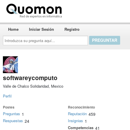
Quomon.es
Home
Iniciar Sesión
Registro
Introduzca
su
pregunta
aquí...
softwareycomputo
Valle de Chalco Solidaridad, Mexico
Perfil
Postes
Reconocimiento
Preguntas
Reputación
1
459
Respuestas
Insignias
24
1
Competencias
41