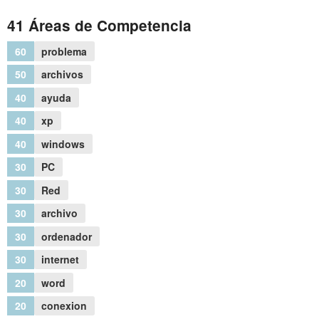
41 Áreas de Competencia
60
problema
50
archivos
40
ayuda
40
xp
40
windows
30
PC
30
Red
30
archivo
30
ordenador
30
internet
20
word
20
conexion