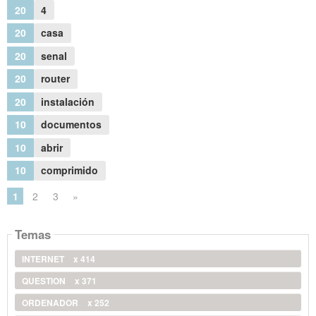
20
4
20
casa
20
senal
20
router
20
instalación
10
documentos
10
abrir
10
comprimido
1
2
3
»
Temas
INTERNET
x 414
QUESTION
x 371
ORDENADOR
x 252