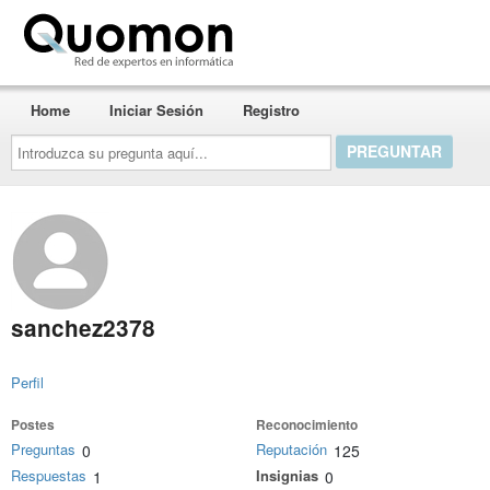
Quomon.es
Home
Iniciar Sesión
Registro
Introduzca
su
pregunta
aquí...
sanchez2378
Perfil
Postes
Reconocimiento
Preguntas
Reputación
0
125
Respuestas
Insignias
1
0