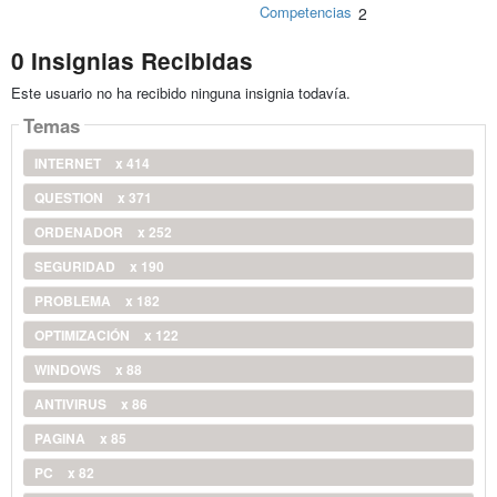
Competencias
2
0 Insignias Recibidas
Este usuario no ha recibido ninguna insignia todavía.
Temas
INTERNET
x 414
QUESTION
x 371
ORDENADOR
x 252
SEGURIDAD
x 190
PROBLEMA
x 182
OPTIMIZACIÓN
x 122
WINDOWS
x 88
ANTIVIRUS
x 86
PAGINA
x 85
PC
x 82