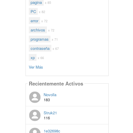
pagina
x 85
PC
x 82
error
x 72
archivos
x 72
programas
x 71
contraseña
x 67
xp
x 66
Ver Más
Recientemente Activos
Novolla
183
Struk21
116
1e32698c