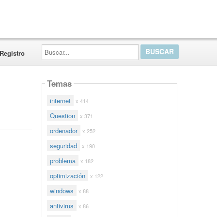
Buscar...
Registro
Temas
internet
x 414
Question
x 371
ordenador
x 252
seguridad
x 190
problema
x 182
optimización
x 122
windows
x 88
antivirus
x 86