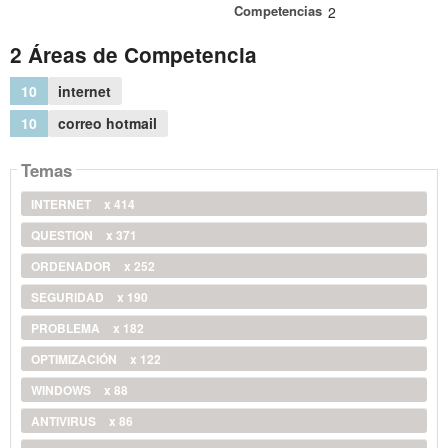
Competencias
2
2 Áreas de Competencia
10
internet
10
correo hotmail
Temas
INTERNET
x 414
QUESTION
x 371
ORDENADOR
x 252
SEGURIDAD
x 190
PROBLEMA
x 182
OPTIMIZACIÓN
x 122
WINDOWS
x 88
ANTIVIRUS
x 86