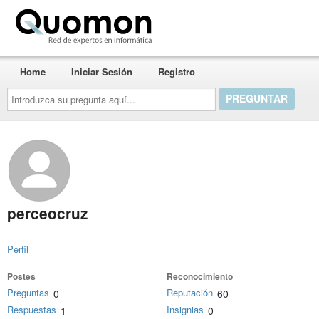
Quomon.es
Home
Iniciar Sesión
Registro
Introduzca
su
pregunta
aquí...
perceocruz
Perfil
Postes
Reconocimiento
Preguntas
Reputación
0
60
Respuestas
Insignias
1
0