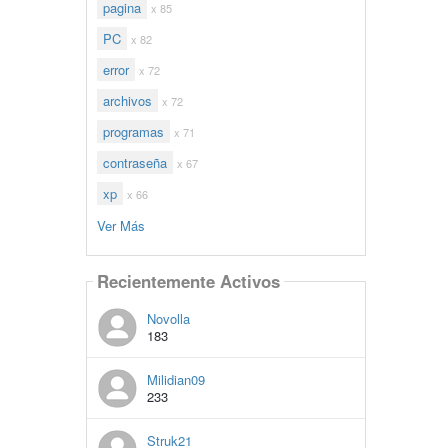
pagina
x 85
PC
x 82
error
x 72
archivos
x 72
programas
x 71
contraseña
x 67
xp
x 66
Ver Más
Recientemente Activos
Novolla
183
Milidian09
233
Struk21