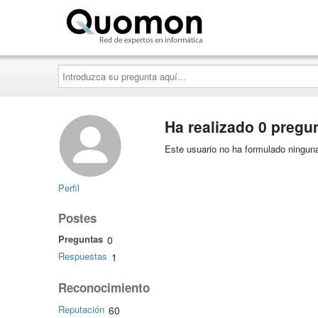
Quomon.es
Introduzca
su
pregunta
aquí...
Ha realizado 0 pregu
Este usuario no ha formulado ninguna
Perfil
Postes
Preguntas
0
Respuestas
1
Reconocimiento
Reputación
60