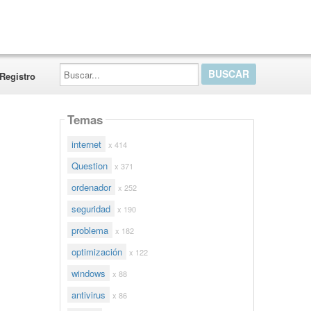
Buscar...
Registro
Temas
internet
x 414
Question
x 371
ordenador
x 252
seguridad
x 190
problema
x 182
optimización
x 122
windows
x 88
antivirus
x 86