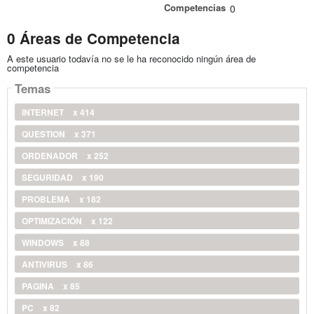
Competencias
0
0 Áreas de Competencia
A este usuario todavía no se le ha reconocido ningún área de
competencia
Temas
INTERNET
x 414
QUESTION
x 371
ORDENADOR
x 252
SEGURIDAD
x 190
PROBLEMA
x 182
OPTIMIZACIÓN
x 122
WINDOWS
x 88
ANTIVIRUS
x 86
PAGINA
x 85
PC
x 82