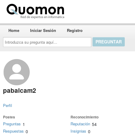
Quomon.es
Home
Iniciar Sesión
Registro
Introduzca
su
pregunta
aquí...
pabaicam2
Perfil
Postes
Reconocimiento
Preguntas
Reputación
1
54
Respuestas
Insignias
0
0