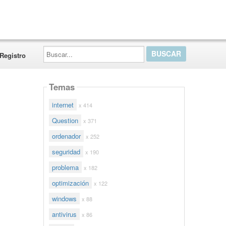
Buscar...
Registro
Temas
internet
x 414
Question
x 371
ordenador
x 252
seguridad
x 190
problema
x 182
optimización
x 122
windows
x 88
antivirus
x 86