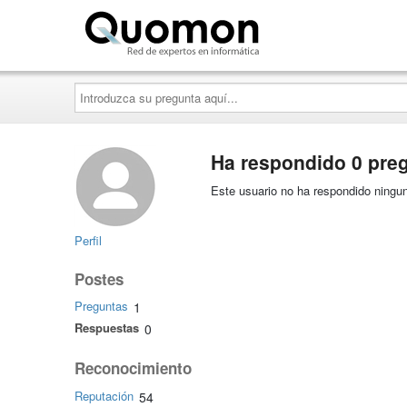
Quomon.es
Introduzca
su
pregunta
aquí...
Ha respondido 0 pre
Este usuario no ha respondido ningun
Perfil
Postes
Preguntas
1
Respuestas
0
Reconocimiento
Reputación
54