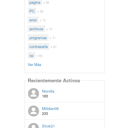
pagina
x 85
PC
x 82
error
x 72
archivos
x 72
programas
x 71
contraseña
x 67
xp
x 66
Ver Más
Recientemente Activos
Novolla
183
Milidian09
233
Struk21