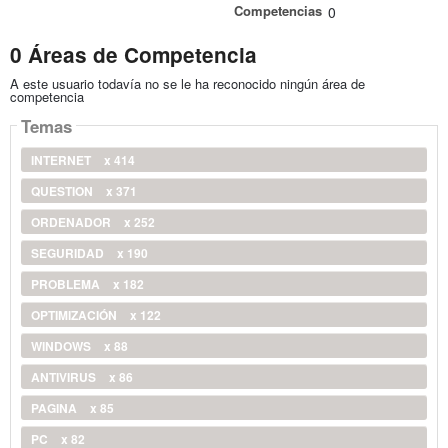
Competencias
0
0 Áreas de Competencia
A este usuario todavía no se le ha reconocido ningún área de
competencia
Temas
INTERNET
x 414
QUESTION
x 371
ORDENADOR
x 252
SEGURIDAD
x 190
PROBLEMA
x 182
OPTIMIZACIÓN
x 122
WINDOWS
x 88
ANTIVIRUS
x 86
PAGINA
x 85
PC
x 82