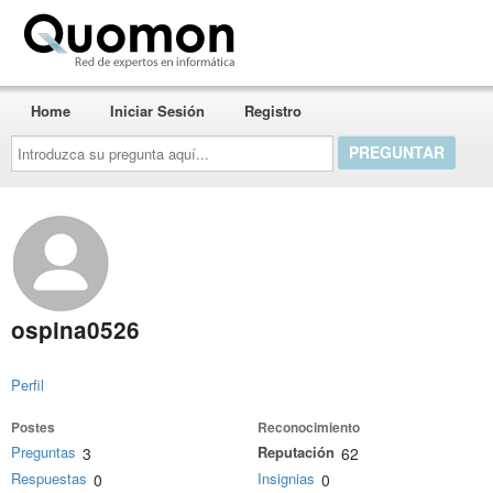
Quomon.es
Home
Iniciar Sesión
Registro
Introduzca
su
pregunta
aquí...
ospina0526
Perfil
Postes
Reconocimiento
Preguntas
Reputación
3
62
Respuestas
Insignias
0
0