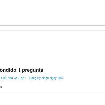
ondido 1 pregunta
 Chủ Nhà Cái Top 1 | Đăng Ký Nhận Ngay 58K
sta