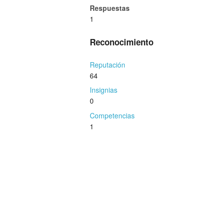
Respuestas
1
Reconocimiento
Reputación
64
Insignias
0
Competencias
1