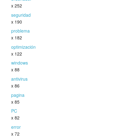
x 252
seguridad
x 190
problema
x 182
optimización
x 122
windows
x 88
antivirus
x 86
pagina
x 85
PC
x 82
error
x 72