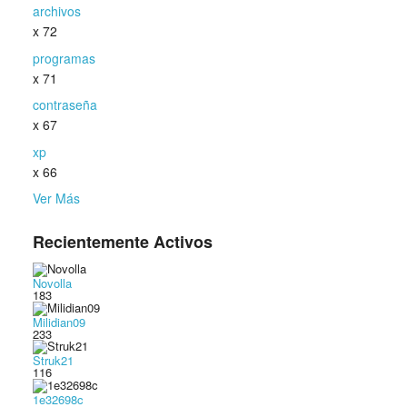
archivos
x 72
programas
x 71
contraseña
x 67
xp
x 66
Ver Más
Recientemente Activos
Novolla
183
Milidian09
233
Struk21
116
1e32698c