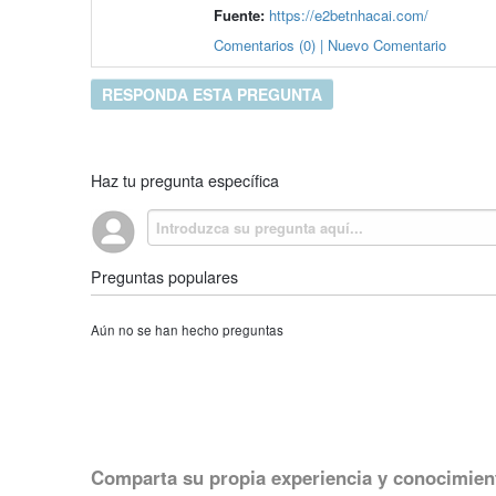
Fuente:
https://e2betnhacai.com/
Comentarios (0) | Nuevo Comentario
RESPONDA ESTA PREGUNTA
Haz tu pregunta específica
Preguntas populares
Aún no se han hecho preguntas
Comparta su propia experiencia y conocimien