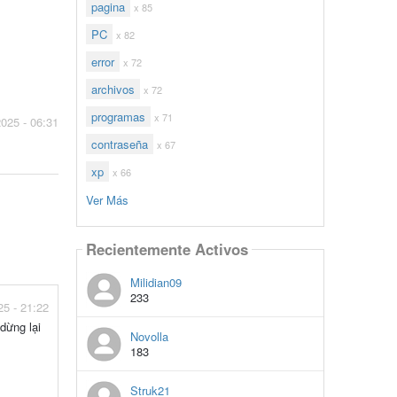
pagina
x 85
PC
x 82
error
x 72
archivos
x 72
programas
x 71
 2025 - 06:31
contraseña
x 67
xp
x 66
Ver Más
Recientemente Activos
Milidian09
233
25 - 21:22
dừng lại
Novolla
183
Struk21