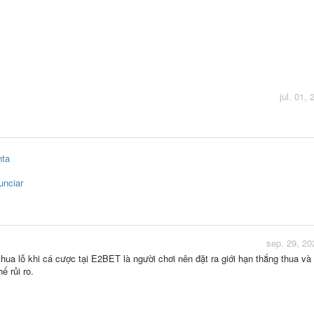
jul. 01,
nta
unciar
sep. 29, 20
a lỗ khi cá cược tại E2BET là người chơi nên đặt ra giới hạn thắng thua và 
ế rủi ro.