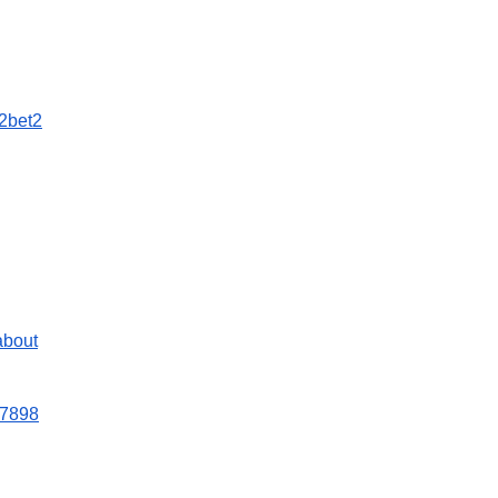
2bet2
about
t7898