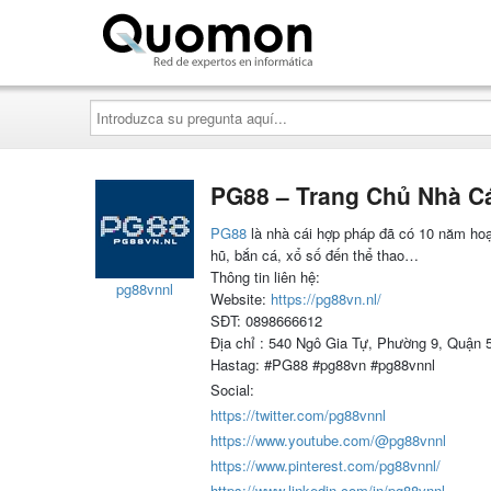
Quomon.es
Introduzca
su
pregunta
aquí...
PG88 – Trang Chủ Nhà Cá
PG88
là nhà cái hợp pháp đã có 10 năm hoạ
hũ, bắn cá, xổ số đến thể thao…
Thông tin liên hệ:
pg88vnnl
Website:
https://pg88vn.nl/
SĐT: 0898666612
Địa chỉ : 540 Ngô Gia Tự, Phường 9, Quận 
Hastag: #PG88 #pg88vn #pg88vnnl
Social:
https://twitter.com/pg88vnnl
https://www.youtube.com/@pg88vnnl
https://www.pinterest.com/pg88vnnl/
https://www.linkedin.com/in/pg88vnnl