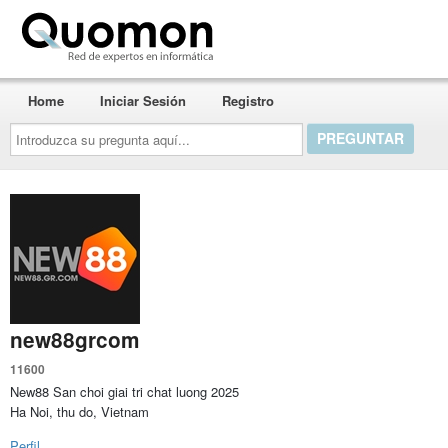
Quomon.es
Home
Iniciar Sesión
Registro
Introduzca
su
pregunta
aquí...
new88grcom
11600
New88 San choi giai tri chat luong 2025
Ha Noi, thu do, Vietnam
Perfil