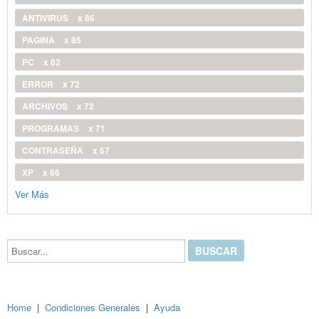
ANTIVIRUS
x 86
PAGINA
x 85
PC
x 82
ERROR
x 72
ARCHIVOS
x 72
PROGRAMAS
x 71
CONTRASEÑA
x 67
XP
x 66
Ver Más
Buscar...
Home
|
Condiciones Generales
|
Ayuda