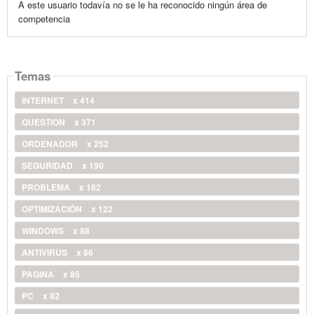
A este usuario todavía no se le ha reconocido ningún área de
competencia
Temas
INTERNET
x 414
QUESTION
x 371
ORDENADOR
x 252
SEGURIDAD
x 190
PROBLEMA
x 182
OPTIMIZACIÓN
x 122
WINDOWS
x 88
ANTIVIRUS
x 86
PAGINA
x 85
PC
x 82