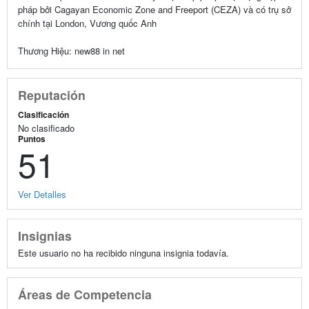
pháp bởi Cagayan Economic Zone and Freeport (CEZA) và có trụ sở
chính tại London, Vương quốc Anh
Thương Hiệu: new88 in net
Reputación
Clasificación
No clasificado
Puntos
51
Ver Detalles
Insignias
Este usuario no ha recibido ninguna insignia todavía.
Áreas de Competencia