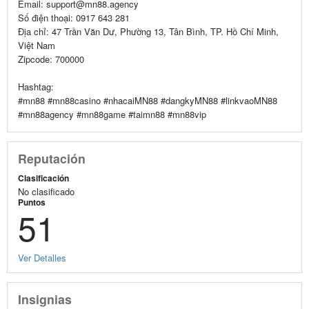
Email: support@mn88.agency
Số điện thoại: 0917 643 281
Địa chỉ: 47 Trần Văn Dư, Phường 13, Tân Bình, TP. Hồ Chí Minh,
Việt Nam
Zipcode: 700000
Hashtag:
#mn88 #mn88casino #nhacaiMN88 #dangkyMN88 #linkvaoMN88
#mn88agency #mn88game #taimn88 #mn88vip
Reputación
Clasificación
No clasificado
Puntos
51
Ver Detalles
Insignias