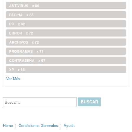
ANTIVIRUS
x 86
PAGINA
x 85
PC
x 82
ERROR
x 72
ARCHIVOS
x 72
PROGRAMAS
x 71
CONTRASEÑA
x 67
XP
x 66
Ver Más
Buscar...
Home
|
Condiciones Generales
|
Ayuda