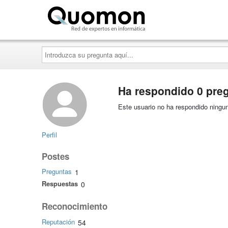
Quomon.es
Introduzca
su
pregunta
aquí...
Ha respondido 0 pre
Este usuario no ha respondido ningun
Perfil
Postes
Preguntas
1
Respuestas
0
Reconocimiento
Reputación
54