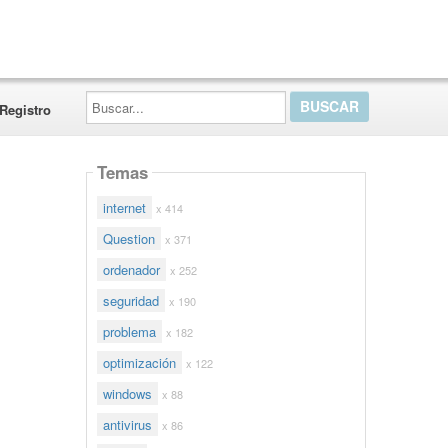
Buscar...
Registro
Temas
internet
x 414
Question
x 371
ordenador
x 252
seguridad
x 190
problema
x 182
optimización
x 122
windows
x 88
antivirus
x 86