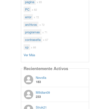
pagina
x 85
PC
x 82
error
x 72
archivos
x 72
programas
x 71
contraseña
x 67
xp
x 66
Ver Más
Recientemente Activos
Novolla
183
Milidian09
233
Struk21