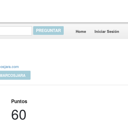
Home
Iniciar Sesión
cosjara.com
 MARCOSJARA
Puntos
60