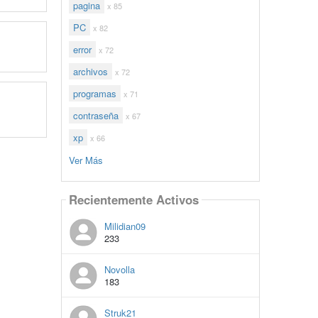
pagina
x 85
PC
x 82
error
x 72
archivos
x 72
programas
x 71
contraseña
x 67
xp
x 66
Ver Más
Recientemente Activos
Milidian09
233
Novolla
183
Struk21