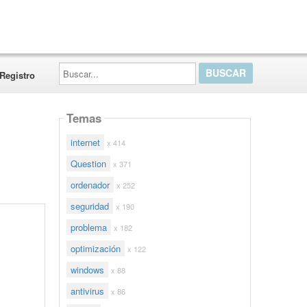
Buscar...
Registro
Temas
internet
x 414
Question
x 371
ordenador
x 252
seguridad
x 190
problema
x 182
optimización
x 122
windows
x 88
antivirus
x 86