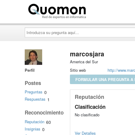
Quomon.es
Introduzca
su
pregunta
aquí...
marcosjara
America del Sur
Perfil
Sitio web
http://www.mar
FORMULAR UNA PREGUNTA A
Postes
Preguntas
0
Reputación
Respuestas
1
Clasificación
Reconocimiento
No clasificado
Reputación
60
Insignias
0
Ver Detalles