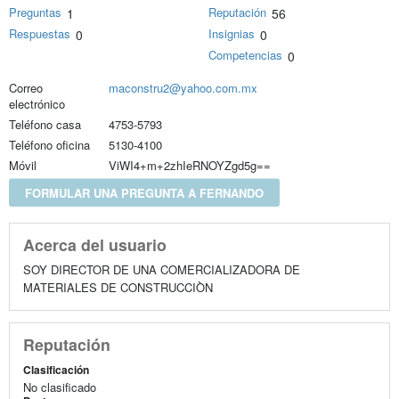
Preguntas
Reputación
1
56
Respuestas
Insignias
0
0
Competencias
0
Correo
maconstru2@yahoo.com.mx
electrónico
Teléfono casa
4753-5793
Teléfono oficina
5130-4100
Móvil
ViWI4+m+2zhIeRNOYZgd5g==
FORMULAR UNA PREGUNTA A FERNANDO
Acerca del usuario
SOY DIRECTOR DE UNA COMERCIALIZADORA DE
MATERIALES DE CONSTRUCCIÒN
Reputación
Clasificación
No clasificado