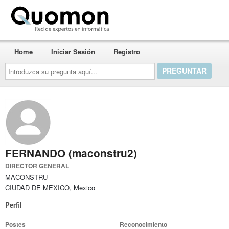
Quomon.es
Home
Iniciar Sesión
Registro
Introduzca
su
pregunta
aquí...
FERNANDO (maconstru2)
DIRECTOR GENERAL
MACONSTRU
CIUDAD DE MEXICO, Mexico
Perfil
Postes
Reconocimiento