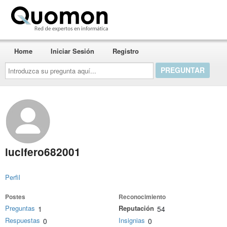
Quomon.es
Home
Iniciar Sesión
Registro
Introduzca
su
pregunta
aquí...
lucifero682001
Perfil
Postes
Reconocimiento
Preguntas
Reputación
1
54
Respuestas
Insignias
0
0