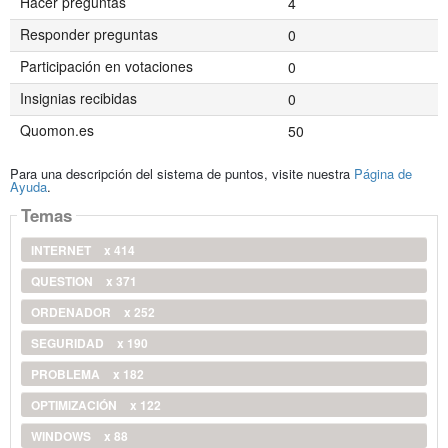
Hacer preguntas
4
Responder preguntas
0
Participación en votaciones
0
Insignias recibidas
0
Quomon.es
50
Para una descripción del sistema de puntos, visite nuestra
Página de
Ayuda
.
Temas
INTERNET
x 414
QUESTION
x 371
ORDENADOR
x 252
SEGURIDAD
x 190
PROBLEMA
x 182
OPTIMIZACIÓN
x 122
WINDOWS
x 88