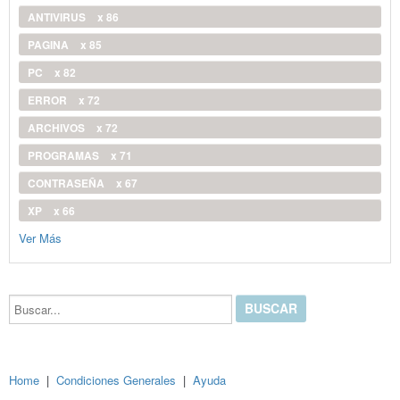
ANTIVIRUS
x 86
PAGINA
x 85
PC
x 82
ERROR
x 72
ARCHIVOS
x 72
PROGRAMAS
x 71
CONTRASEÑA
x 67
XP
x 66
Ver Más
Buscar...
Home
|
Condiciones Generales
|
Ayuda