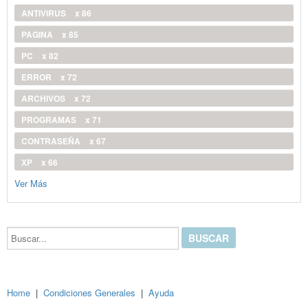
ANTIVIRUS
x 86
PAGINA
x 85
PC
x 82
ERROR
x 72
ARCHIVOS
x 72
PROGRAMAS
x 71
CONTRASEÑA
x 67
XP
x 66
Ver Más
Buscar...
Home
|
Condiciones Generales
|
Ayuda