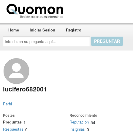
Quomon.es
Home
Iniciar Sesión
Registro
Introduzca
su
pregunta
aquí...
lucifero682001
Perfil
Postes
Reconocimiento
Preguntas
Reputación
1
54
Respuestas
Insignias
0
0