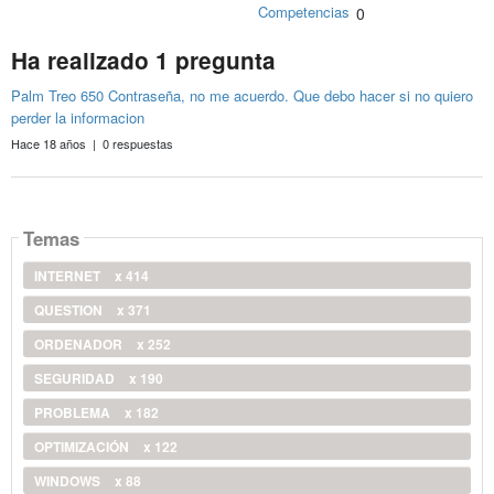
Competencias
0
Ha realizado 1 pregunta
Palm Treo 650 Contraseña, no me acuerdo. Que debo hacer si no quiero
perder la informacion
Hace 18 años | 0 respuestas
Temas
INTERNET
x 414
QUESTION
x 371
ORDENADOR
x 252
SEGURIDAD
x 190
PROBLEMA
x 182
OPTIMIZACIÓN
x 122
WINDOWS
x 88