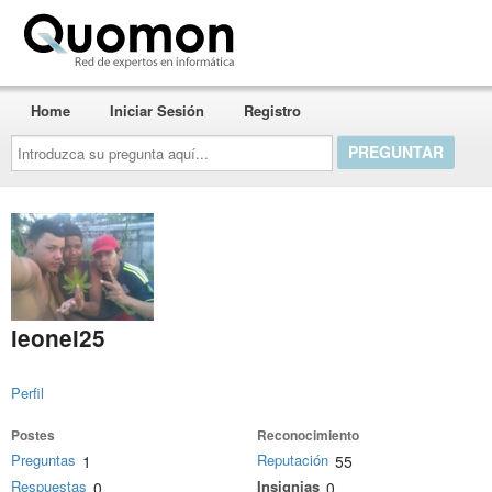
Quomon.es
Home
Iniciar Sesión
Registro
Introduzca
su
pregunta
aquí...
leonel25
Perfil
Postes
Reconocimiento
Preguntas
Reputación
1
55
Respuestas
Insignias
0
0