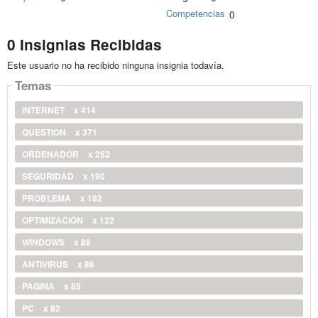
Competencias
0
0 Insignias Recibidas
Este usuario no ha recibido ninguna insignia todavía.
Temas
INTERNET
x 414
QUESTION
x 371
ORDENADOR
x 252
SEGURIDAD
x 190
PROBLEMA
x 182
OPTIMIZACIÓN
x 122
WINDOWS
x 88
ANTIVIRUS
x 86
PAGINA
x 85
PC
x 82