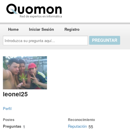
Quomon.es
Home
Iniciar Sesión
Registro
Introduzca
su
pregunta
aquí...
leonel25
Perfil
Postes
Reconocimiento
Preguntas
Reputación
1
55