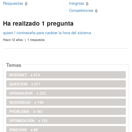
Respuestas
Insignias
0
0
Competencias
0
Ha realizado 1 pregunta
quiero l contraseña para canbiar la hora del sistema
Hace 12 años | 1 respuesta
Temas
INTERNET
x 414
QUESTION
x 371
ORDENADOR
x 252
SEGURIDAD
x 190
PROBLEMA
x 182
OPTIMIZACIÓN
x 122
WINDOWS
x 88