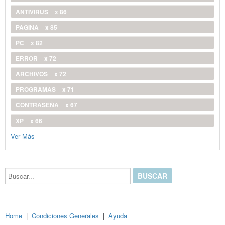
ANTIVIRUS
x 86
PAGINA
x 85
PC
x 82
ERROR
x 72
ARCHIVOS
x 72
PROGRAMAS
x 71
CONTRASEÑA
x 67
XP
x 66
Ver Más
Buscar...
Home
|
Condiciones Generales
|
Ayuda