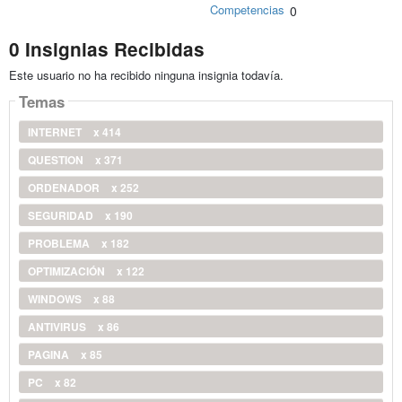
Competencias
0
0 Insignias Recibidas
Este usuario no ha recibido ninguna insignia todavía.
Temas
INTERNET
x 414
QUESTION
x 371
ORDENADOR
x 252
SEGURIDAD
x 190
PROBLEMA
x 182
OPTIMIZACIÓN
x 122
WINDOWS
x 88
ANTIVIRUS
x 86
PAGINA
x 85
PC
x 82