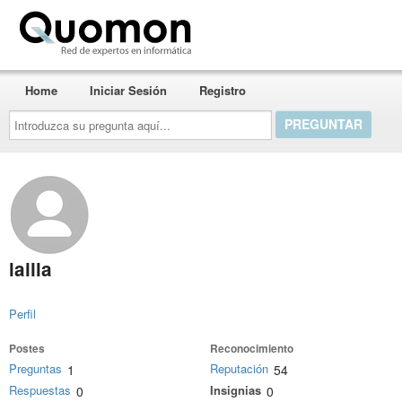
Quomon.es
Home
Iniciar Sesión
Registro
Introduzca
su
pregunta
aquí...
lailla
Perfil
Postes
Reconocimiento
Preguntas
Reputación
1
54
Respuestas
Insignias
0
0