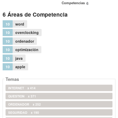
Competencias
6
6 Áreas de Competencia
10
word
10
overclocking
10
ordenador
10
optimización
10
java
10
apple
Temas
INTERNET
x 414
QUESTION
x 371
ORDENADOR
x 252
SEGURIDAD
x 190