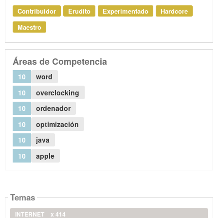
Contribuidor
Erudito
Experimentado
Hardcore
Maestro
Áreas de Competencia
10
word
10
overclocking
10
ordenador
10
optimización
10
java
10
apple
Temas
INTERNET
x 414