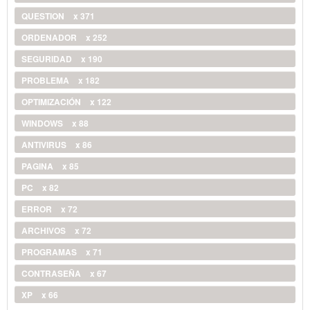
QUESTION
x 371
ORDENADOR
x 252
SEGURIDAD
x 190
PROBLEMA
x 182
OPTIMIZACIÓN
x 122
WINDOWS
x 88
ANTIVIRUS
x 86
PAGINA
x 85
PC
x 82
ERROR
x 72
ARCHIVOS
x 72
PROGRAMAS
x 71
CONTRASEÑA
x 67
XP
x 66