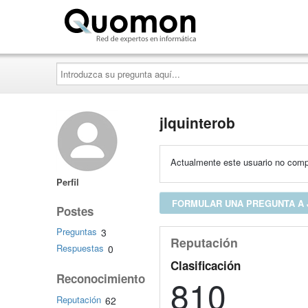
Quomon.es
Introduzca
su
pregunta
aquí...
jlquinterob
Actualmente este usuario no compa
Perfil
FORMULAR UNA PREGUNTA A 
Postes
Preguntas
3
Reputación
Respuestas
0
Clasificación
Reconocimiento
810
Reputación
62