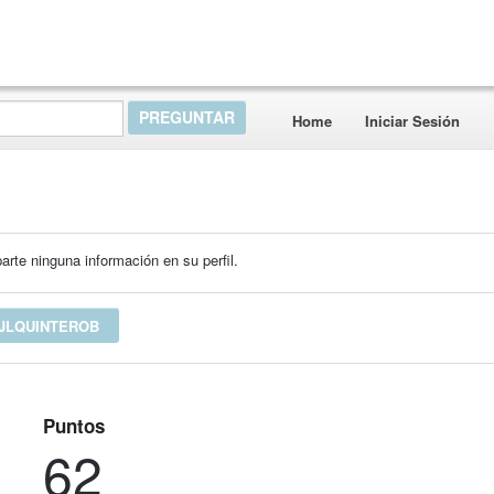
Home
Iniciar Sesión
rte ninguna información en su perfil.
JLQUINTEROB
Puntos
62