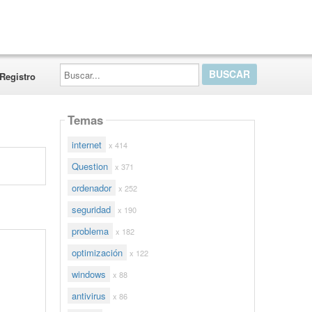
Buscar...
Registro
Temas
internet
x 414
Question
x 371
ordenador
x 252
seguridad
x 190
problema
x 182
optimización
x 122
windows
x 88
antivirus
x 86