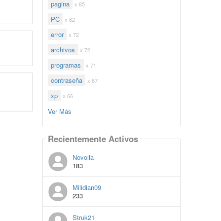
pagina
x 85
PC
x 82
error
x 72
archivos
x 72
programas
x 71
contraseña
x 67
xp
x 66
Ver Más
Recientemente Activos
Novolla
183
Milidian09
233
Struk21