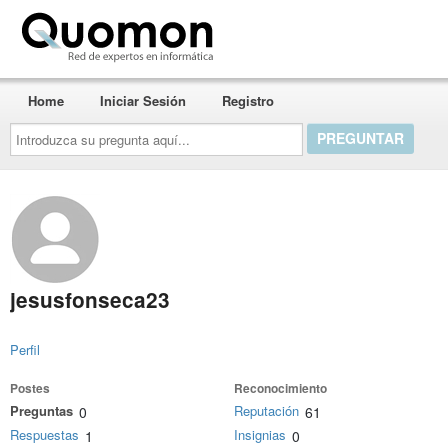
Quomon.es
Home
Iniciar Sesión
Registro
Introduzca
su
pregunta
aquí...
jesusfonseca23
Perfil
Postes
Reconocimiento
Preguntas
Reputación
0
61
Respuestas
Insignias
1
0