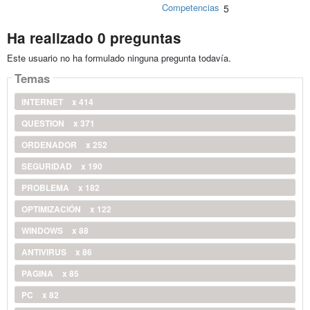
Competencias
5
Ha realizado 0 preguntas
Este usuario no ha formulado ninguna pregunta todavía.
Temas
INTERNET
x 414
QUESTION
x 371
ORDENADOR
x 252
SEGURIDAD
x 190
PROBLEMA
x 182
OPTIMIZACIÓN
x 122
WINDOWS
x 88
ANTIVIRUS
x 86
PAGINA
x 85
PC
x 82