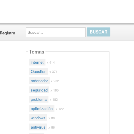
Buscar...
Registro
Temas
internet
x 414
Question
x 371
ordenador
x 252
seguridad
x 190
problema
x 182
optimización
x 122
windows
x 88
antivirus
x 86