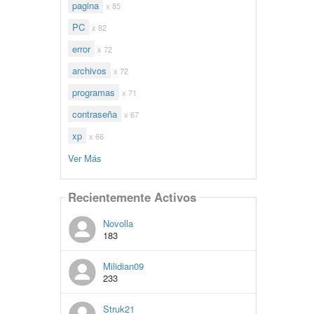
pagina
x 85
PC
x 82
error
x 72
archivos
x 72
programas
x 71
contraseña
x 67
xp
x 66
Ver Más
Recientemente Activos
Novolla
183
Milidian09
233
Struk21