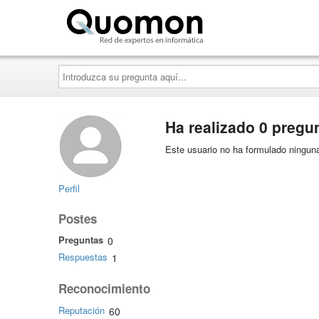
Quomon.es
Introduzca
su
pregunta
aquí...
Ha realizado 0 pregu
Este usuario no ha formulado ninguna
Perfil
Postes
Preguntas
0
Respuestas
1
Reconocimiento
Reputación
60