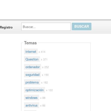
Buscar...
Registro
Temas
internet
x 414
Question
x 371
ordenador
x 252
seguridad
x 190
problema
x 182
optimización
x 122
windows
x 88
antivirus
x 86