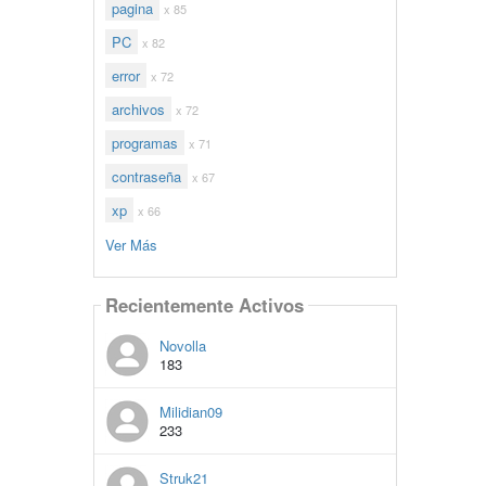
pagina
x 85
PC
x 82
error
x 72
archivos
x 72
programas
x 71
contraseña
x 67
xp
x 66
Ver Más
Recientemente Activos
Novolla
183
Milidian09
233
Struk21