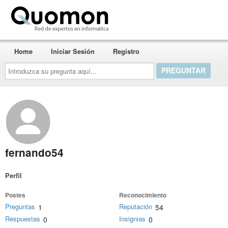
Quomon.es
Home
Iniciar Sesión
Registro
Introduzca
su
pregunta
aquí...
fernando54
Perfil
Postes
Reconocimiento
Preguntas
Reputación
1
54
Respuestas
Insignias
0
0