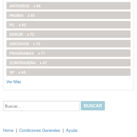
ANTIVIRUS
x 86
PAGINA
x 85
PC
x 82
ERROR
x 72
ARCHIVOS
x 72
PROGRAMAS
x 71
CONTRASEÑA
x 67
XP
x 66
Ver Más
Buscar...
Home
|
Condiciones Generales
|
Ayuda