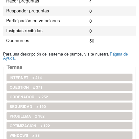
Hacer preguntas
4
Responder preguntas
0
Participación en votaciones
0
Insignias recibidas
0
Quomon.es
50
Para una descripción del sistema de puntos, visite nuestra
Página de
Ayuda
.
Temas
INTERNET
x 414
QUESTION
x 371
ORDENADOR
x 252
SEGURIDAD
x 190
PROBLEMA
x 182
OPTIMIZACIÓN
x 122
WINDOWS
x 88