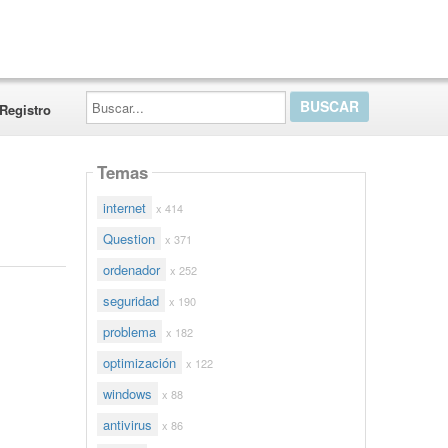
Buscar...
Registro
Temas
internet
x 414
Question
x 371
ordenador
x 252
seguridad
x 190
problema
x 182
optimización
x 122
windows
x 88
antivirus
x 86