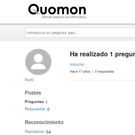
Quomon.es
Introduzca
su
pregunta
aquí...
Ha realizado 1 pregu
solucion
Hace 17 años | 0 respuestas
Perfil
Postes
Preguntas
1
Respuestas
0
Reconocimiento
Reputación
54