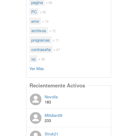
pagina
x 85
PC
x 82
error
x 72
archivos
x 72
programas
x 71
contraseña
x 67
xp
x 66
Ver Más
Recientemente Activos
Novolla
183
Milidian09
233
Struk21