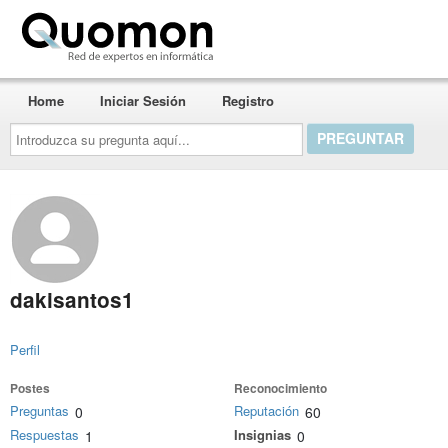
Quomon.es
Home
Iniciar Sesión
Registro
Introduzca
su
pregunta
aquí...
dakisantos1
Perfil
Postes
Reconocimiento
Preguntas
Reputación
0
60
Respuestas
Insignias
1
0