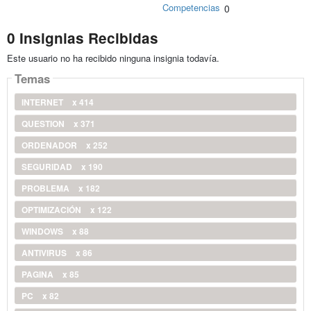
Competencias
0
0 Insignias Recibidas
Este usuario no ha recibido ninguna insignia todavía.
Temas
INTERNET
x 414
QUESTION
x 371
ORDENADOR
x 252
SEGURIDAD
x 190
PROBLEMA
x 182
OPTIMIZACIÓN
x 122
WINDOWS
x 88
ANTIVIRUS
x 86
PAGINA
x 85
PC
x 82