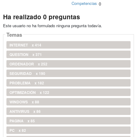
Competencias
0
Ha realizado 0 preguntas
Este usuario no ha formulado ninguna pregunta todavía.
Temas
INTERNET
x 414
QUESTION
x 371
ORDENADOR
x 252
SEGURIDAD
x 190
PROBLEMA
x 182
OPTIMIZACIÓN
x 122
WINDOWS
x 88
ANTIVIRUS
x 86
PAGINA
x 85
PC
x 82