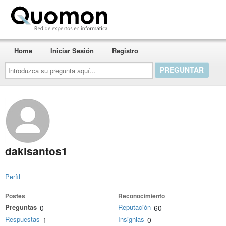
Quomon.es
Home
Iniciar Sesión
Registro
Introduzca
su
pregunta
aquí...
dakisantos1
Perfil
Postes
Reconocimiento
Preguntas
Reputación
0
60
Respuestas
Insignias
1
0