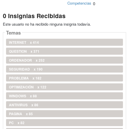
Competencias
0
0 Insignias Recibidas
Este usuario no ha recibido ninguna insignia todavía.
Temas
INTERNET
x 414
QUESTION
x 371
ORDENADOR
x 252
SEGURIDAD
x 190
PROBLEMA
x 182
OPTIMIZACIÓN
x 122
WINDOWS
x 88
ANTIVIRUS
x 86
PAGINA
x 85
PC
x 82