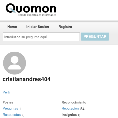
Quomon.es
Home
Iniciar Sesión
Registro
Introduzca
su
pregunta
aquí...
cristianandres404
Perfil
Postes
Reconocimiento
Preguntas
Reputación
1
54
Respuestas
Insignias
0
0