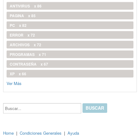
ANTIVIRUS
x 86
PAGINA
x 85
PC
x 82
ERROR
x 72
ARCHIVOS
x 72
PROGRAMAS
x 71
CONTRASEÑA
x 67
XP
x 66
Ver Más
Buscar...
Home
|
Condiciones Generales
|
Ayuda