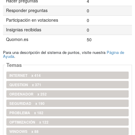
Hacer preguntas
4
Responder preguntas
0
Participación en votaciones
0
Insignias recibidas
0
Quomon.es
50
Para una descripción del sistema de puntos, visite nuestra
Página de
Ayuda
.
Temas
INTERNET
x 414
QUESTION
x 371
ORDENADOR
x 252
SEGURIDAD
x 190
PROBLEMA
x 182
OPTIMIZACIÓN
x 122
WINDOWS
x 88