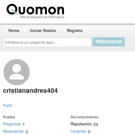
Quomon.es
Home
Iniciar Sesión
Registro
Introduzca
su
pregunta
aquí...
cristianandres404
Perfil
Postes
Reconocimiento
Preguntas
Reputación
1
54
Respuestas
Insignias
0
0