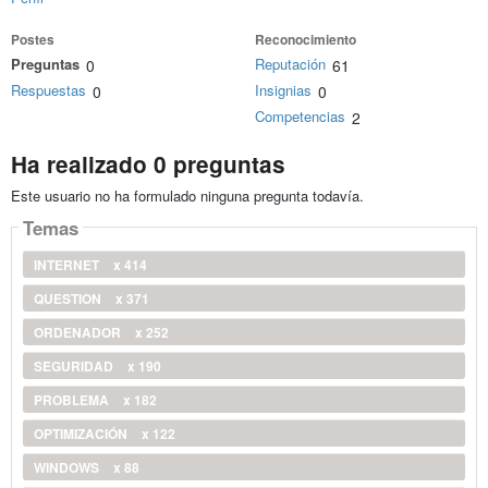
Postes
Reconocimiento
Preguntas
Reputación
0
61
Respuestas
Insignias
0
0
Competencias
2
Ha realizado 0 preguntas
Este usuario no ha formulado ninguna pregunta todavía.
Temas
INTERNET
x 414
QUESTION
x 371
ORDENADOR
x 252
SEGURIDAD
x 190
PROBLEMA
x 182
OPTIMIZACIÓN
x 122
WINDOWS
x 88