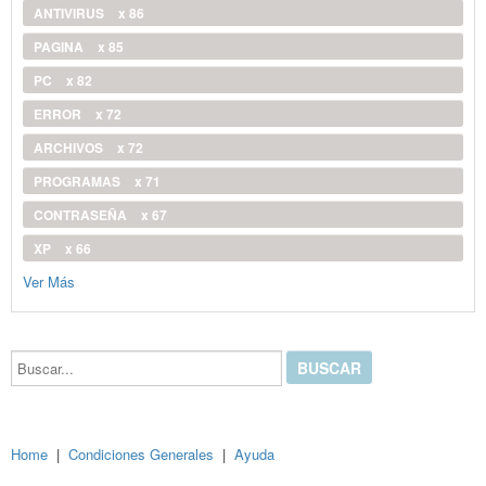
ANTIVIRUS
x 86
PAGINA
x 85
PC
x 82
ERROR
x 72
ARCHIVOS
x 72
PROGRAMAS
x 71
CONTRASEÑA
x 67
XP
x 66
Ver Más
Buscar...
Home
|
Condiciones Generales
|
Ayuda