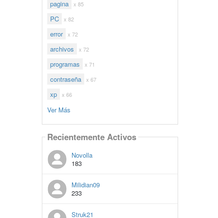
pagina
x 85
PC
x 82
error
x 72
archivos
x 72
programas
x 71
contraseña
x 67
xp
x 66
Ver Más
Recientemente Activos
Novolla
183
Milidian09
233
Struk21