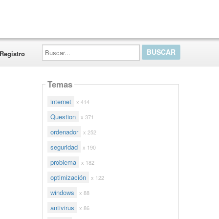
Buscar...
Registro
Temas
internet
x 414
Question
x 371
ordenador
x 252
seguridad
x 190
problema
x 182
optimización
x 122
windows
x 88
antivirus
x 86