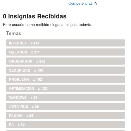
Competencias
0
0 Insignias Recibidas
Este usuario no ha recibido ninguna insignia todavía.
Temas
INTERNET
x 414
QUESTION
x 371
ORDENADOR
x 252
SEGURIDAD
x 190
PROBLEMA
x 182
OPTIMIZACIÓN
x 122
WINDOWS
x 88
ANTIVIRUS
x 86
PAGINA
x 85
PC
x 82