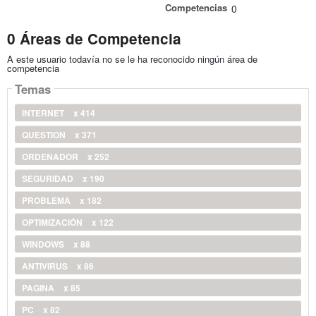
Competencias
0
0 Áreas de Competencia
A este usuario todavía no se le ha reconocido ningún área de
competencia
Temas
INTERNET
x 414
QUESTION
x 371
ORDENADOR
x 252
SEGURIDAD
x 190
PROBLEMA
x 182
OPTIMIZACIÓN
x 122
WINDOWS
x 88
ANTIVIRUS
x 86
PAGINA
x 85
PC
x 82