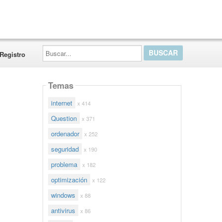
Buscar...
Registro
Temas
internet
x 414
Question
x 371
ordenador
x 252
seguridad
x 190
problema
x 182
optimización
x 122
windows
x 88
antivirus
x 86