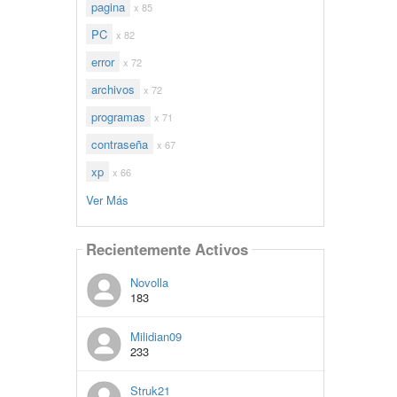
pagina
x 85
PC
x 82
error
x 72
archivos
x 72
programas
x 71
contraseña
x 67
xp
x 66
Ver Más
Recientemente Activos
Novolla
183
Milidian09
233
Struk21