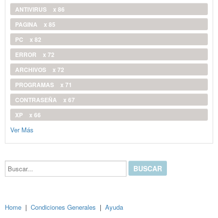
ANTIVIRUS
x 86
PAGINA
x 85
PC
x 82
ERROR
x 72
ARCHIVOS
x 72
PROGRAMAS
x 71
CONTRASEÑA
x 67
XP
x 66
Ver Más
Buscar...
Home
|
Condiciones Generales
|
Ayuda