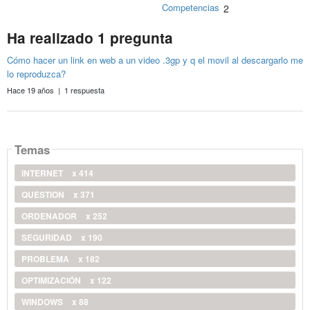
Competencias
2
Ha realizado 1 pregunta
Cómo hacer un link en web a un video .3gp y q el movil al descargarlo me
lo reproduzca?
Hace 19 años | 1 respuesta
Temas
INTERNET
x 414
QUESTION
x 371
ORDENADOR
x 252
SEGURIDAD
x 190
PROBLEMA
x 182
OPTIMIZACIÓN
x 122
WINDOWS
x 88