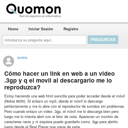
Quomon.es
Home
Iniciar Sesión
Registro
Introduzca
su
pregunta
aquí...
aveira
Cómo hacer un link en web a un video
.3gp y q el movil al descargarlo me lo
reproduzca?
Estoy haciendo una web html sencilla para poder acceder desde el móvil
(Nokia 6630). Si enlazo un mp3, desde el móvil lo descargo
perfectamente y me lo abre con el reproductor de sonidos sin problemas.
Pero cuando enlazo un video .3gp, el móvil me lo descarga bien pero
luego me lo intenta abrir con el bloc de nota. Aparecen un montón de
caracteres raros y ni siquiera puedo guardarlo como .3gp para abrirlo
luego desde el Real Player que viene de serie.