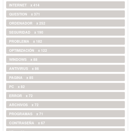
INTERNET
x 414
QUESTION
x 371
ORDENADOR
x 252
SEGURIDAD
x 190
PROBLEMA
x 182
OPTIMIZACIÓN
x 122
WINDOWS
x 88
ANTIVIRUS
x 86
PAGINA
x 85
PC
x 82
ERROR
x 72
ARCHIVOS
x 72
PROGRAMAS
x 71
CONTRASEÑA
x 67