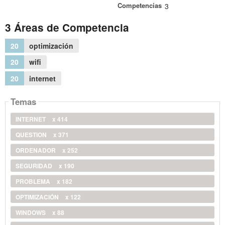
Competencias
3
3 Áreas de Competencia
20
optimización
20
wifi
20
internet
Temas
INTERNET
x 414
QUESTION
x 371
ORDENADOR
x 252
SEGURIDAD
x 190
PROBLEMA
x 182
OPTIMIZACIÓN
x 122
WINDOWS
x 88