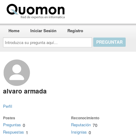
Quomon.es
Home
Iniciar Sesión
Registro
Introduzca
su
pregunta
aquí...
alvaro armada
Perfil
Postes
Reconocimiento
Preguntas
Reputación
0
70
Respuestas
Insignias
1
0