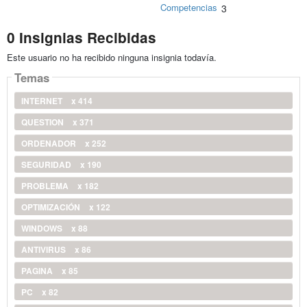
Competencias
3
0 Insignias Recibidas
Este usuario no ha recibido ninguna insignia todavía.
Temas
INTERNET
x 414
QUESTION
x 371
ORDENADOR
x 252
SEGURIDAD
x 190
PROBLEMA
x 182
OPTIMIZACIÓN
x 122
WINDOWS
x 88
ANTIVIRUS
x 86
PAGINA
x 85
PC
x 82