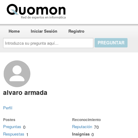
Quomon.es
Home
Iniciar Sesión
Registro
Introduzca
su
pregunta
aquí...
alvaro armada
Perfil
Postes
Reconocimiento
Preguntas
Reputación
0
70
Respuestas
Insignias
1
0