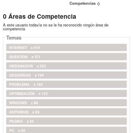
Competencias
0
0 Áreas de Competencia
A este usuario todavía no se le ha reconocido ningún área de
competencia
Temas
INTERNET
x 414
QUESTION
x 371
ORDENADOR
x 252
SEGURIDAD
x 190
PROBLEMA
x 182
OPTIMIZACIÓN
x 122
WINDOWS
x 88
ANTIVIRUS
x 86
PAGINA
x 85
PC
x 82