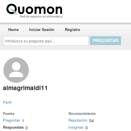
Quomon.es
Home
Iniciar Sesión
Registro
Introduzca
su
pregunta
aquí...
almagrimaldi11
Perfil
Postes
Reconocimiento
Preguntas
Reputación
1
54
Respuestas
Insignias
0
0