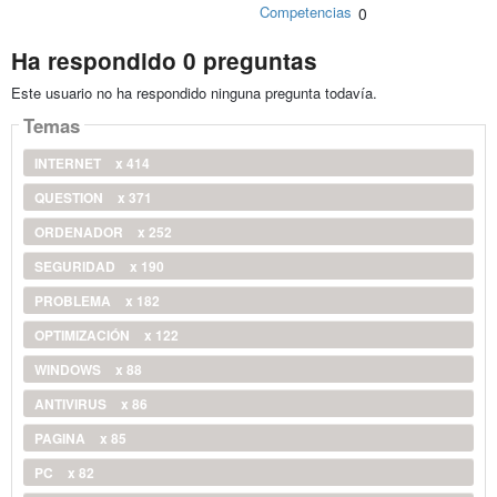
Competencias
0
Ha respondido 0 preguntas
Este usuario no ha respondido ninguna pregunta todavía.
Temas
INTERNET
x 414
QUESTION
x 371
ORDENADOR
x 252
SEGURIDAD
x 190
PROBLEMA
x 182
OPTIMIZACIÓN
x 122
WINDOWS
x 88
ANTIVIRUS
x 86
PAGINA
x 85
PC
x 82