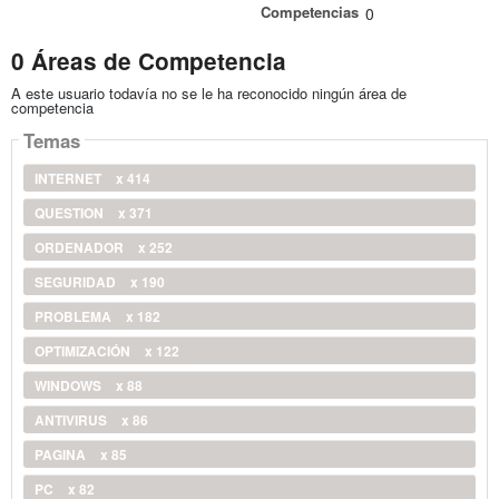
Competencias
0
0 Áreas de Competencia
A este usuario todavía no se le ha reconocido ningún área de
competencia
Temas
INTERNET
x 414
QUESTION
x 371
ORDENADOR
x 252
SEGURIDAD
x 190
PROBLEMA
x 182
OPTIMIZACIÓN
x 122
WINDOWS
x 88
ANTIVIRUS
x 86
PAGINA
x 85
PC
x 82